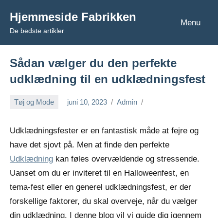
Videre
Hjemmeside Fabrikken
til
Menu
De bedste artikler
indhold
Sådan vælger du den perfekte
udklædning til en udklædningsfest
Tøj og Mode
juni 10, 2023
Admin
Udklædningsfester er en fantastisk måde at fejre og
have det sjovt på. Men at finde den perfekte
Udklædning
kan føles overvældende og stressende.
Uanset om du er inviteret til en Halloweenfest, en
tema-fest eller en generel udklædningsfest, er der
forskellige faktorer, du skal overveje, når du vælger
din udklædning. I denne blog vil vi guide dig igennem