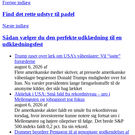
Forrige indlæg
Find det rette udstyr til padel
Næste indlæg
Sådan vælger du den perfekte udklædning til en
udklædningsfest
Trump raser over læk om USA’s våbenlagre: Vil “jagte”
forræderne
august 6, 2026
af
Flere amerikanske medier skriver, at pressede amerikanske
våbenlagre begrænser Donald Trumps muligheder over for
Iran. Nu varsler præsidenten lange fængselsstraffe til de
anonyme kilder, der står bag lækket
Aktieluk i USA: Små fald fra rekordniveau – uro i
Mellemøsten og jobrapport tog fokus
august 6, 2026
af
De amerikanske aktier faldt en smule fra rekordniveau
torsdag, hvor investorerne kunne notere sig fortsat uro i
Mellemøsten og højere oliepriser til følge. Det brede S&P
500-indeks faldt 0,2 pct. fra sin rekord.
Dommer beordrer Pentagon til at genoptage godkendelser af