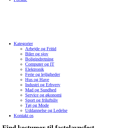
Kategorier
Arbejde og Fritid
Biler og sjov
Boligindretning
Computer og IT
Elektronik
Ferie og lejligheder
Hus og Have
Industri og Erhverv
Mad og Sundhed
Service og økonomi
Sport og friluftsliv
Tøj og Mode
Uddannelse og Ledelse
Kontakt os
Find kostumer til fastelavnsfest