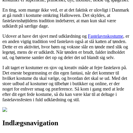
En ting, som mange ikke ved, er at det faktisk er ulovligt i Danmark
at gå rundt i kostume omkring Halloween. Det skyldes, at
fastelavnshøjtidens tradition indebærer, at man kun skal være
udklædt på særlige dage.
Udover at have det sjovt med udklædning og
Fastelavnskostume
, er
en anden vigtig tradition ved fastelavn også at slå katten af tønden.
Dette er en aktivitet, hvor børn og voksne slår en tønde med slik og
legetøj, mens de er udklædt. Når tønden er brudt, falder indholdet
ud, og børnene samler det op og deler det ud blandt sig selv.
I alt taget er kostumer en sjov og kreativ måde at fejre fastelavn på.
Det eneste begrænsning er din egen fantasi, når det kommer til
hvilket kostume du skal vælge, og hvordan det skal se ud. Med det
store udbud af kostumer og tilbehør i butikker og online, er der
noget for enhver smag og præference. Så kom i gang med at lede
efter dit eget fede kostume, så du kan være klar til at deltage i
fastelavnsfesten i fuld udklædning og stil.
Indlægsnavigation