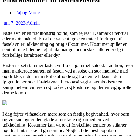
Tøj og Mode
juni 7, 2023
Admin
Fastelavn er en traditionsrig højtid, som fejres i Danmark i februar
eller marts måned. En af de væsentlige elementer i fejringen af
fastelavn er udklædning og brug af kostumer. Kostumer spiller en
central rolle i denne højtid, da mange mennesker udklæder sig til
forskellige karakterer eller dyr.
Historisk set stammer fastelavn fra en gammel katolsk tradition, hvor
man markerede starten på fasten ved at spise en stor mængde mad
og drikke, inden man skulle afholde sig fra denne luksus i den
følgende periode. Fastelavnen blev også sagt at symbolisere en
kamp mellem vinteren og foråret, og kostumer spiller en vigtig rolle i
denne kamp.
I dag fejrer vi fastelavn mere som en festlig begivenhed, hvor børn
og voksne nyder den glade atmosfære og komedien ved
udklædning. Kostumer kan være af forskellige temaer og stilarter,
lige fra fantastiske til grusomme. Nogle af de mest populære
kostumer er superhelte, prinsesser, dyr, monstre, hekse og spøgelser.