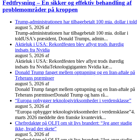
Fedtfrysning – En sikker og effektiv behandling af
problemområder på kroppen
Trump-administrationen har tilbagebetalt 100 mia. dollar i told
august 5, 2026
af
Trump-administrationen har tilbagebetalt 100 mia. dollar i
toldUSA's præsident, Donald Trumps, admin...
Aktieluk i USA: Rekordfesten blev aflyst trods ihærdig
indsats fra Nvidia
august 5, 2026
af
Aktieluk i USA: Rekordfesten blev aflyst trods ihærdig
indsats fra NvidiaTeknologigiganten Nvidia kæ...
Donald Trump fanget mellem optrapning og en Iran-aftale på
Teherans præmisser
august 5, 2026
af
Donald Trump fanget mellem optrapning og en Iran-aftale på
Teherans præmisserDonald Trump og hans rå...
“Europa opbygger teknologivirksomheder i verdensklasse”
august 5, 2026
af
“Europa opbygger teknologivirksomheder i verdensklasse”4.
marts 2026 meddelte den franske kvantevirk...
Chefredaktør på OLFI om sit livs brandert: “Jeg aner stadig
ikke, hvad der skete”
august 5, 2026
af
Chefredaktør på OLFI om sit livs brandert: “Jeg aner stadig