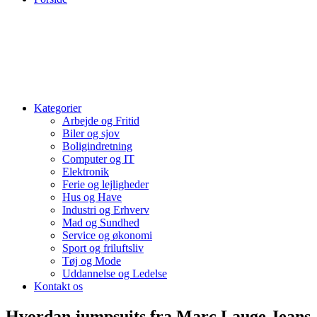
Kategorier
Arbejde og Fritid
Biler og sjov
Boligindretning
Computer og IT
Elektronik
Ferie og lejligheder
Hus og Have
Industri og Erhverv
Mad og Sundhed
Service og økonomi
Sport og friluftsliv
Tøj og Mode
Uddannelse og Ledelse
Kontakt os
Hvordan jumpsuits fra Marc Lauge Jeans