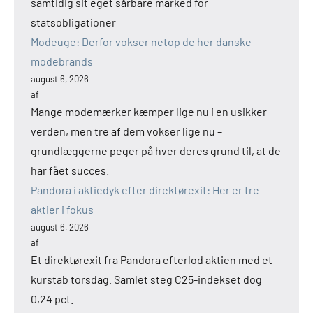
samtidig sit eget sårbare marked for
statsobligationer
Modeuge: Derfor vokser netop de her danske
modebrands
august 6, 2026
af
Mange modemærker kæmper lige nu i en usikker
verden, men tre af dem vokser lige nu –
grundlæggerne peger på hver deres grund til, at de
har fået succes.
Pandora i aktiedyk efter direktørexit: Her er tre
aktier i fokus
august 6, 2026
af
Et direktørexit fra Pandora efterlod aktien med et
kurstab torsdag. Samlet steg C25-indekset dog
0,24 pct.