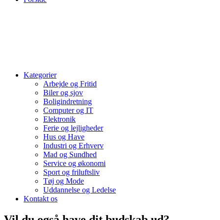
Kategorier
Arbejde og Fritid
Biler og sjov
Boligindretning
Computer og IT
Elektronik
Ferie og lejligheder
Hus og Have
Industri og Erhverv
Mad og Sundhed
Service og økonomi
Sport og friluftsliv
Tøj og Mode
Uddannelse og Ledelse
Kontakt os
Vil du også have dit budskab ud?