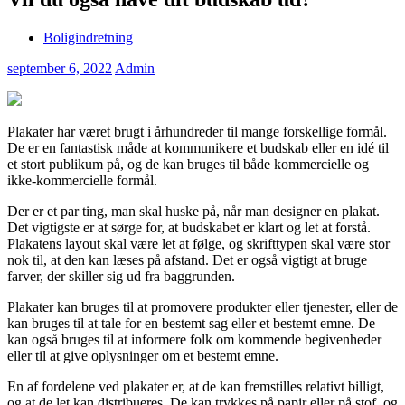
Boligindretning
september 6, 2022
Admin
Plakater har været brugt i århundreder til mange forskellige formål.
De er en fantastisk måde at kommunikere et budskab eller en idé til
et stort publikum på, og de kan bruges til både kommercielle og
ikke-kommercielle formål.
Der er et par ting, man skal huske på, når man designer en plakat.
Det vigtigste er at sørge for, at budskabet er klart og let at forstå.
Plakatens layout skal være let at følge, og skrifttypen skal være stor
nok til, at den kan læses på afstand. Det er også vigtigt at bruge
farver, der skiller sig ud fra baggrunden.
Plakater kan bruges til at promovere produkter eller tjenester, eller de
kan bruges til at tale for en bestemt sag eller et bestemt emne. De
kan også bruges til at informere folk om kommende begivenheder
eller til at give oplysninger om et bestemt emne.
En af fordelene ved plakater er, at de kan fremstilles relativt billigt,
og at de let kan distribueres. De kan trykkes på papir eller på stof, og