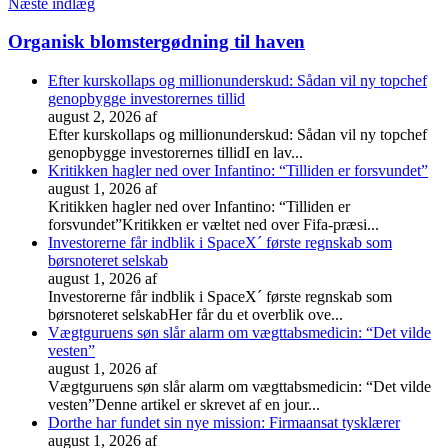
Næste indlæg
Organisk blomstergødning til haven
Efter kurskollaps og millionunderskud: Sådan vil ny topchef
genopbygge investorernes tillid
august 2, 2026
af
Efter kurskollaps og millionunderskud: Sådan vil ny topchef
genopbygge investorernes tillidI en lav...
Kritikken hagler ned over Infantino: “Tilliden er forsvundet”
august 1, 2026
af
Kritikken hagler ned over Infantino: “Tilliden er
forsvundet”Kritikken er væltet ned over Fifa-præsi...
Investorerne får indblik i SpaceX´ første regnskab som
børsnoteret selskab
august 1, 2026
af
Investorerne får indblik i SpaceX´ første regnskab som
børsnoteret selskabHer får du et overblik ove...
Vægtguruens søn slår alarm om vægttabsmedicin: “Det vilde
vesten”
august 1, 2026
af
Vægtguruens søn slår alarm om vægttabsmedicin: “Det vilde
vesten”Denne artikel er skrevet af en jour...
Dorthe har fundet sin nye mission: Firmaansat tysklærer
august 1, 2026
af