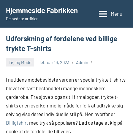
Videre
Hjemmeside Fabrikken
til
Menu
De bedste artikler
indhold
Udforskning af fordelene ved billige
trykte T-shirts
Tøj og Mode
februar 19, 2023
Admin
I nutidens modebevidste verden er specialtrykte t-shirts
blevet en fast bestanddel i mange menneskers
garderobe. Fra sjove slogans til firmalogoer, trykte t-
shirts er en overkommelig måde for folk at udtrykke sig
selv og vise deres individuelle stil på. Men hvorfor er
Billigtshirt
med tryk så populære? Lad os tage et kig på
nogle af de fordele, de tilbyder.