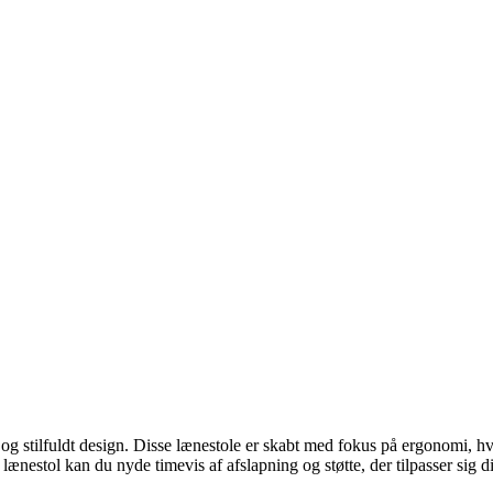
g stilfuldt design. Disse lænestole er skabt med fokus på ergonomi, hvil
estol kan du nyde timevis af afslapning og støtte, der tilpasser sig d