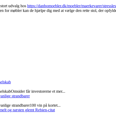
t stort udvalg hos
https://danbomoebler.dk/moebler/maerkevarer/stressles
den for møbler kan de hjælpe dig med at vælge den rette stol, der opfyld
selskab
elskabOmsider får investorerne et mer...
vanlige strandbarer
vanlige strandbarer100 vin på kortet...
elt og næsten glemt Rebien-citat