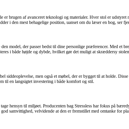
r brugen af avanceret teknologi og materialer. Hver stol er udstyret me
sidder i den mest behagelige position, uanset om du læser en bog, ser fjer
e den model, der passer bedst til dine personlige præferencer. Med et bre
eres i både højde og dybde, hvilket gør det muligt at skræddersy stolen
el siddeoplevelse, men også et møbel, der er bygget til at holde. Disse sto
til en langsigtet investering i både komfort og stil.
at tage hensyn til miljøet. Producenten bag Stressless har fokus på bær
 god samvittighed, velvidende at den er fremstillet med omtanke for pla