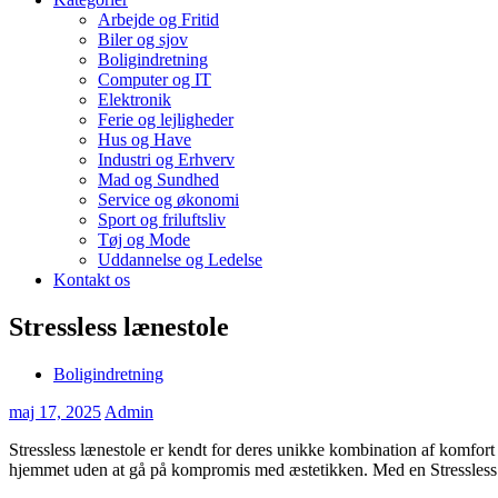
Arbejde og Fritid
Biler og sjov
Boligindretning
Computer og IT
Elektronik
Ferie og lejligheder
Hus og Have
Industri og Erhverv
Mad og Sundhed
Service og økonomi
Sport og friluftsliv
Tøj og Mode
Uddannelse og Ledelse
Kontakt os
Stressless lænestole
Boligindretning
maj 17, 2025
Admin
Stressless lænestole er kendt for deres unikke kombination af komfort o
hjemmet uden at gå på kompromis med æstetikken. Med en Stressless læn