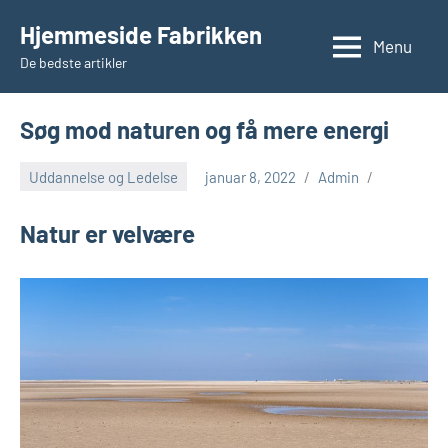
Videre
Hjemmeside Fabrikken
til
Menu
De bedste artikler
indhold
Søg mod naturen og få mere energi
Uddannelse og Ledelse
januar 8, 2022
Admin
Natur er velvære