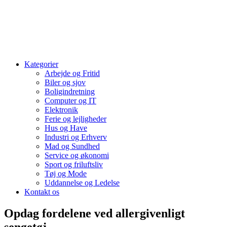
Kategorier
Arbejde og Fritid
Biler og sjov
Boligindretning
Computer og IT
Elektronik
Ferie og lejligheder
Hus og Have
Industri og Erhverv
Mad og Sundhed
Service og økonomi
Sport og friluftsliv
Tøj og Mode
Uddannelse og Ledelse
Kontakt os
Opdag fordelene ved allergivenligt
sengetøj