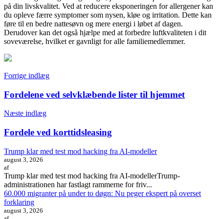
på din livskvalitet. Ved at reducere eksponeringen for allergener kan
du opleve færre symptomer som nysen, kløe og irritation. Dette kan
føre til en bedre nattesøvn og mere energi i løbet af dagen.
Derudover kan det også hjælpe med at forbedre luftkvaliteten i dit
soveværelse, hvilket er gavnligt for alle familiemedlemmer.
Indlægsnavigation
Forrige indlæg
Fordelene ved selvklæbende lister til hjemmet
Næste indlæg
Fordele ved korttidsleasing
Trump klar med test mod hacking fra AI-modeller
august 3, 2026
af
Trump klar med test mod hacking fra AI-modellerTrump-
administrationen har fastlagt rammerne for friv...
60.000 migranter på under to døgn: Nu peger ekspert på overset
forklaring
august 3, 2026
af