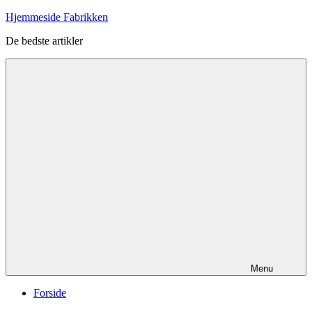
Videre
Hjemmeside Fabrikken
til
De bedste artikler
indhold
Menu
Forside