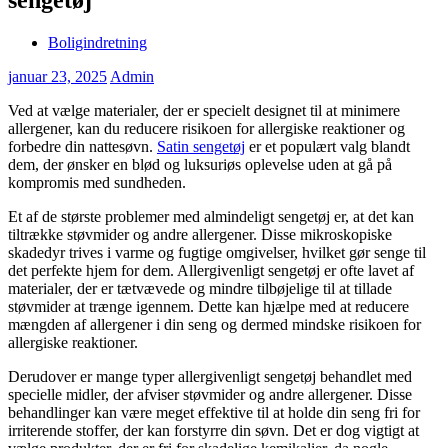
Boligindretning
januar 23, 2025
Admin
Ved at vælge materialer, der er specielt designet til at minimere
allergener, kan du reducere risikoen for allergiske reaktioner og
forbedre din nattesøvn.
Satin sengetøj
er et populært valg blandt
dem, der ønsker en blød og luksuriøs oplevelse uden at gå på
kompromis med sundheden.
Et af de største problemer med almindeligt sengetøj er, at det kan
tiltrække støvmider og andre allergener. Disse mikroskopiske
skadedyr trives i varme og fugtige omgivelser, hvilket gør senge til
det perfekte hjem for dem. Allergivenligt sengetøj er ofte lavet af
materialer, der er tætvævede og mindre tilbøjelige til at tillade
støvmider at trænge igennem. Dette kan hjælpe med at reducere
mængden af allergener i din seng og dermed mindske risikoen for
allergiske reaktioner.
Derudover er mange typer allergivenligt sengetøj behandlet med
specielle midler, der afviser støvmider og andre allergener. Disse
behandlinger kan være meget effektive til at holde din seng fri for
irriterende stoffer, der kan forstyrre din søvn. Det er dog vigtigt at