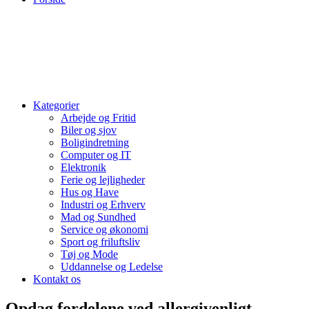
Kategorier
Arbejde og Fritid
Biler og sjov
Boligindretning
Computer og IT
Elektronik
Ferie og lejligheder
Hus og Have
Industri og Erhverv
Mad og Sundhed
Service og økonomi
Sport og friluftsliv
Tøj og Mode
Uddannelse og Ledelse
Kontakt os
Opdag fordelene ved allergivenligt