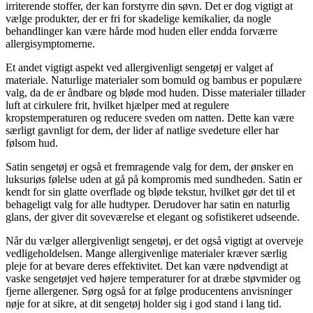
irriterende stoffer, der kan forstyrre din søvn. Det er dog vigtigt at
vælge produkter, der er fri for skadelige kemikalier, da nogle
behandlinger kan være hårde mod huden eller endda forværre
allergisymptomerne.
Et andet vigtigt aspekt ved allergivenligt sengetøj er valget af
materiale. Naturlige materialer som bomuld og bambus er populære
valg, da de er åndbare og bløde mod huden. Disse materialer tillader
luft at cirkulere frit, hvilket hjælper med at regulere
kropstemperaturen og reducere sveden om natten. Dette kan være
særligt gavnligt for dem, der lider af natlige svedeture eller har
følsom hud.
Satin sengetøj er også et fremragende valg for dem, der ønsker en
luksuriøs følelse uden at gå på kompromis med sundheden. Satin er
kendt for sin glatte overflade og bløde tekstur, hvilket gør det til et
behageligt valg for alle hudtyper. Derudover har satin en naturlig
glans, der giver dit soveværelse et elegant og sofistikeret udseende.
Når du vælger allergivenligt sengetøj, er det også vigtigt at overveje
vedligeholdelsen. Mange allergivenlige materialer kræver særlig
pleje for at bevare deres effektivitet. Det kan være nødvendigt at
vaske sengetøjet ved højere temperaturer for at dræbe støvmider og
fjerne allergener. Sørg også for at følge producentens anvisninger
nøje for at sikre, at dit sengetøj holder sig i god stand i lang tid.