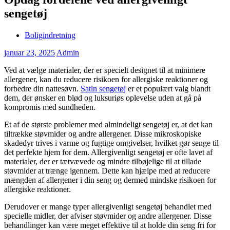
sengetøj
Boligindretning
januar 23, 2025
Admin
Ved at vælge materialer, der er specielt designet til at minimere
allergener, kan du reducere risikoen for allergiske reaktioner og
forbedre din nattesøvn.
Satin sengetøj
er et populært valg blandt
dem, der ønsker en blød og luksuriøs oplevelse uden at gå på
kompromis med sundheden.
Et af de største problemer med almindeligt sengetøj er, at det kan
tiltrække støvmider og andre allergener. Disse mikroskopiske
skadedyr trives i varme og fugtige omgivelser, hvilket gør senge til
det perfekte hjem for dem. Allergivenligt sengetøj er ofte lavet af
materialer, der er tætvævede og mindre tilbøjelige til at tillade
støvmider at trænge igennem. Dette kan hjælpe med at reducere
mængden af allergener i din seng og dermed mindske risikoen for
allergiske reaktioner.
Derudover er mange typer allergivenligt sengetøj behandlet med
specielle midler, der afviser støvmider og andre allergener. Disse
behandlinger kan være meget effektive til at holde din seng fri for