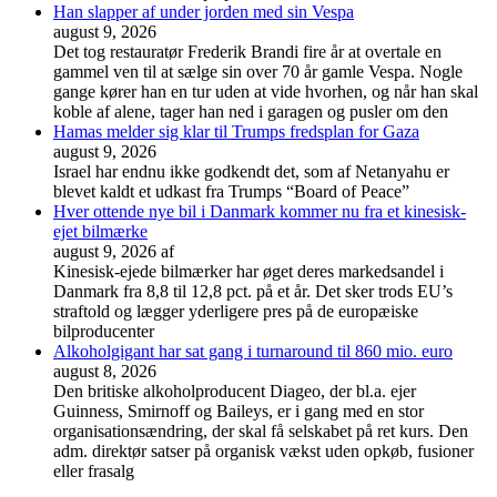
Han slapper af under jorden med sin Vespa
august 9, 2026
Det tog restauratør Frederik Brandi fire år at overtale en
gammel ven til at sælge sin over 70 år gamle Vespa. Nogle
gange kører han en tur uden at vide hvorhen, og når han skal
koble af alene, tager han ned i garagen og pusler om den
Hamas melder sig klar til Trumps fredsplan for Gaza
august 9, 2026
Israel har endnu ikke godkendt det, som af Netanyahu er
blevet kaldt et udkast fra Trumps “Board of Peace”
Hver ottende nye bil i Danmark kommer nu fra et kinesisk-
ejet bilmærke
august 9, 2026
af
Kinesisk-ejede bilmærker har øget deres markedsandel i
Danmark fra 8,8 til 12,8 pct. på et år. Det sker trods EU’s
straftold og lægger yderligere pres på de europæiske
bilproducenter
Alkoholgigant har sat gang i turnaround til 860 mio. euro
august 8, 2026
Den britiske alkoholproducent Diageo, der bl.a. ejer
Guinness, Smirnoff og Baileys, er i gang med en stor
organisationsændring, der skal få selskabet på ret kurs. Den
adm. direktør satser på organisk vækst uden opkøb, fusioner
eller frasalg