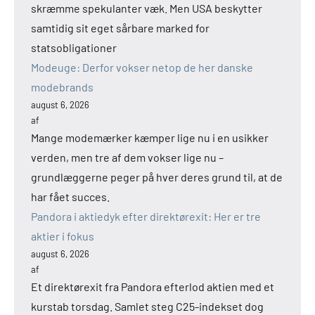
skræmme spekulanter væk. Men USA beskytter
samtidig sit eget sårbare marked for
statsobligationer
Modeuge: Derfor vokser netop de her danske
modebrands
august 6, 2026
af
Mange modemærker kæmper lige nu i en usikker
verden, men tre af dem vokser lige nu –
grundlæggerne peger på hver deres grund til, at de
har fået succes.
Pandora i aktiedyk efter direktørexit: Her er tre
aktier i fokus
august 6, 2026
af
Et direktørexit fra Pandora efterlod aktien med et
kurstab torsdag. Samlet steg C25-indekset dog