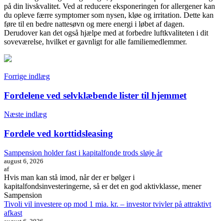
på din livskvalitet. Ved at reducere eksponeringen for allergener kan
du opleve færre symptomer som nysen, kløe og irritation. Dette kan
føre til en bedre nattesøvn og mere energi i løbet af dagen.
Derudover kan det også hjælpe med at forbedre luftkvaliteten i dit
soveværelse, hvilket er gavnligt for alle familiemedlemmer.
Indlægsnavigation
Forrige indlæg
Fordelene ved selvklæbende lister til hjemmet
Næste indlæg
Fordele ved korttidsleasing
Sampension holder fast i kapitalfonde trods sløje år
august 6, 2026
af
Hvis man kan stå imod, når der er bølger i
kapitalfondsinvesteringerne, så er det en god aktivklasse, mener
Sampension
Tivoli vil investere op mod 1 mia. kr. – investor tvivler på attraktivt
afkast