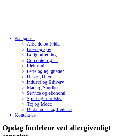
Kategorier
Arbejde og Fritid
Biler og sjov
Boligindretning
Computer og IT
Elektronik
Ferie og lejligheder
Hus og Have
Industri og Erhverv
Mad og Sundhed
Service og økonomi
Sport og friluftsliv
Tøj og Mode
Uddannelse og Ledelse
Kontakt os
Opdag fordelene ved allergivenligt
sengetøj