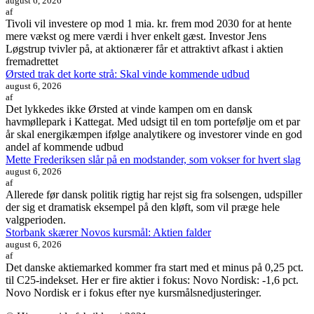
august 6, 2026
af
Tivoli vil investere op mod 1 mia. kr. frem mod 2030 for at hente
mere vækst og mere værdi i hver enkelt gæst. Investor Jens
Løgstrup tvivler på, at aktionærer får et attraktivt afkast i aktien
fremadrettet
Ørsted trak det korte strå: Skal vinde kommende udbud
august 6, 2026
af
Det lykkedes ikke Ørsted at vinde kampen om en dansk
havmøllepark i Kattegat. Med udsigt til en tom portefølje om et par
år skal energikæmpen ifølge analytikere og investorer vinde en god
andel af kommende udbud
Mette Frederiksen slår på en modstander, som vokser for hvert slag
august 6, 2026
af
Allerede før dansk politik rigtig har rejst sig fra solsengen, udspiller
der sig et dramatisk eksempel på den kløft, som vil præge hele
valgperioden.
Storbank skærer Novos kursmål: Aktien falder
august 6, 2026
af
Det danske aktiemarked kommer fra start med et minus på 0,25 pct.
til C25-indekset. Her er fire aktier i fokus: Novo Nordisk: -1,6 pct.
Novo Nordisk er i fokus efter nye kursmålsnedjusteringer.