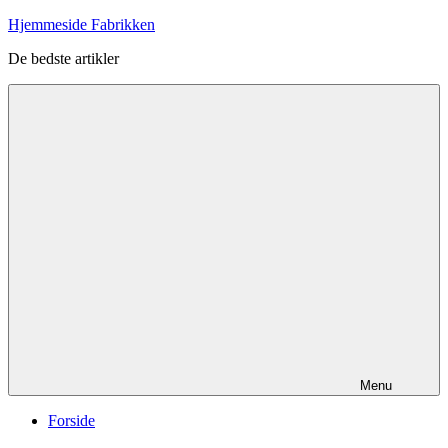
Videre
Hjemmeside Fabrikken
til
De bedste artikler
indhold
Menu
Forside