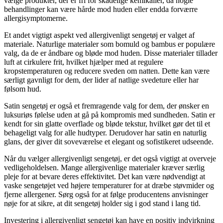
vælge produkter, der er fri for skadelige kemikalier, da nogle
behandlinger kan være hårde mod huden eller endda forværre
allergisymptomerne.
Et andet vigtigt aspekt ved allergivenligt sengetøj er valget af
materiale. Naturlige materialer som bomuld og bambus er populære
valg, da de er åndbare og bløde mod huden. Disse materialer tillader
luft at cirkulere frit, hvilket hjælper med at regulere
kropstemperaturen og reducere sveden om natten. Dette kan være
særligt gavnligt for dem, der lider af natlige svedeture eller har
følsom hud.
Satin sengetøj er også et fremragende valg for dem, der ønsker en
luksuriøs følelse uden at gå på kompromis med sundheden. Satin er
kendt for sin glatte overflade og bløde tekstur, hvilket gør det til et
behageligt valg for alle hudtyper. Derudover har satin en naturlig
glans, der giver dit soveværelse et elegant og sofistikeret udseende.
Når du vælger allergivenligt sengetøj, er det også vigtigt at overveje
vedligeholdelsen. Mange allergivenlige materialer kræver særlig
pleje for at bevare deres effektivitet. Det kan være nødvendigt at
vaske sengetøjet ved højere temperaturer for at dræbe støvmider og
fjerne allergener. Sørg også for at følge producentens anvisninger
nøje for at sikre, at dit sengetøj holder sig i god stand i lang tid.
Investering i allergivenligt sengetøj kan have en positiv indvirkning