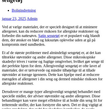
Boligindretning
januar 23, 2025
Admin
Ved at vælge materialer, der er specielt designet til at minimere
allergener, kan du reducere risikoen for allergiske reaktioner og
forbedre din nattesøvn.
Satin sengetøj
er et populært valg blandt
dem, der ønsker en blød og luksuriøs oplevelse uden at gå på
kompromis med sundheden.
Et af de største problemer med almindeligt sengetøj er, at det kan
tiltrække støvmider og andre allergener. Disse mikroskopiske
skadedyr trives i varme og fugtige omgivelser, hvilket gør senge til
det perfekte hjem for dem. Allergivenligt sengetøj er ofte lavet af
materialer, der er tætvævede og mindre tilbøjelige til at tillade
støvmider at trænge igennem. Dette kan hjælpe med at reducere
mængden af allergener i din seng og dermed mindske risikoen for
allergiske reaktioner.
Derudover er mange typer allergivenligt sengetøj behandlet med
specielle midler, der afviser støvmider og andre allergener. Disse
behandlinger kan være meget effektive til at holde din seng fri for
irriterende stoffer, der kan forstyrre din søvn. Det er dog vigtigt at