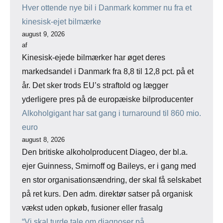
Hver ottende nye bil i Danmark kommer nu fra et
kinesisk-ejet bilmærke
august 9, 2026
af
Kinesisk-ejede bilmærker har øget deres
markedsandel i Danmark fra 8,8 til 12,8 pct. på et
år. Det sker trods EU’s straftold og lægger
yderligere pres på de europæiske bilproducenter
Alkoholgigant har sat gang i turnaround til 860 mio.
euro
august 8, 2026
Den britiske alkoholproducent Diageo, der bl.a.
ejer Guinness, Smirnoff og Baileys, er i gang med
en stor organisationsændring, der skal få selskabet
på ret kurs. Den adm. direktør satser på organisk
vækst uden opkøb, fusioner eller frasalg
“Vi skal turde tale om diagnoser på