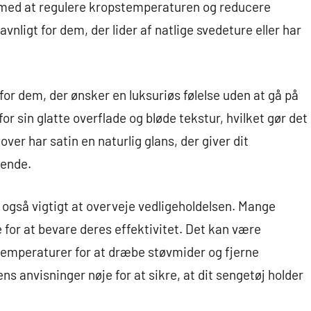
lper med at regulere kropstemperaturen og reducere
nligt for dem, der lider af natlige svedeture eller har
for dem, der ønsker en luksuriøs følelse uden at gå på
 sin glatte overflade og bløde tekstur, hvilket gør det
dover har satin en naturlig glans, der giver dit
eende.
t også vigtigt at overveje vedligeholdelsen. Mange
e for at bevare deres effektivitet. Det kan være
temperaturer for at dræbe støvmider og fjerne
ns anvisninger nøje for at sikre, at dit sengetøj holder