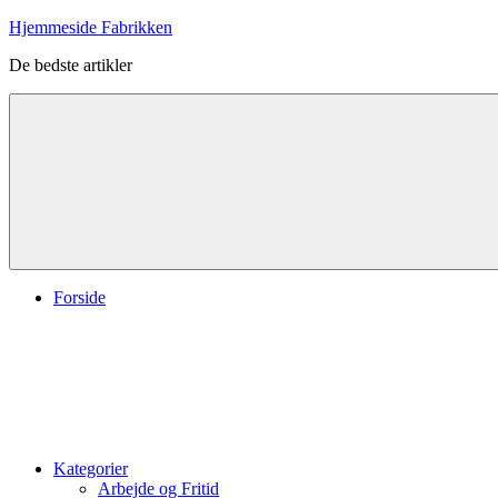
Videre
Hjemmeside Fabrikken
til
De bedste artikler
indhold
Forside
Kategorier
Arbejde og Fritid