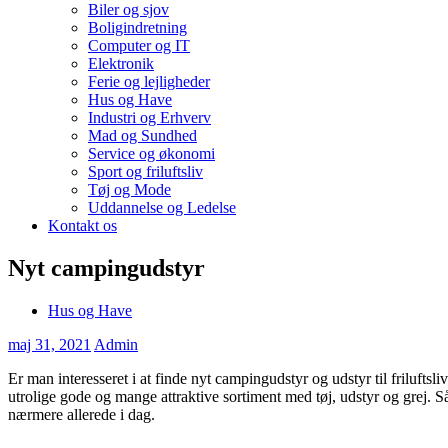
Biler og sjov
Boligindretning
Computer og IT
Elektronik
Ferie og lejligheder
Hus og Have
Industri og Erhverv
Mad og Sundhed
Service og økonomi
Sport og friluftsliv
Tøj og Mode
Uddannelse og Ledelse
Kontakt os
Nyt campingudstyr
Hus og Have
maj 31, 2021
Admin
Er man interesseret i at finde nyt campingudstyr og udstyr til friluf
utrolige gode og mange attraktive sortiment med tøj, udstyr og grej. Så 
nærmere allerede i dag.