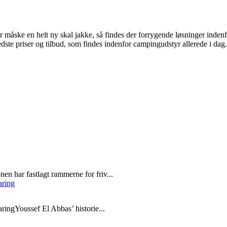
er måske en helt ny skal jakke, så findes der forrygende løsninger indenf
edste priser og tilbud, som findes indenfor campingudstyr allerede i dag.
n har fastlagt rammerne for friv...
aring
ringYoussef El Abbas’ historie...