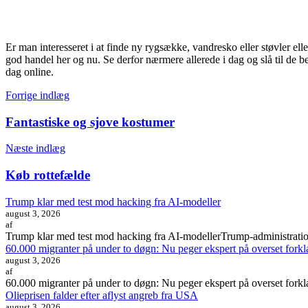
Er man interesseret i at finde ny rygsække, vandresko eller støvler ell
god handel her og nu. Se derfor nærmere allerede i dag og slå til de b
dag online.
Indlægsnavigation
Forrige indlæg
Fantastiske og sjove kostumer
Næste indlæg
Køb rottefælde
Trump klar med test mod hacking fra AI-modeller
august 3, 2026
af
Trump klar med test mod hacking fra AI-modellerTrump-administratione
60.000 migranter på under to døgn: Nu peger ekspert på overset forkl
august 3, 2026
af
60.000 migranter på under to døgn: Nu peger ekspert på overset forkla
Olieprisen falder efter aflyst angreb fra USA
august 3, 2026