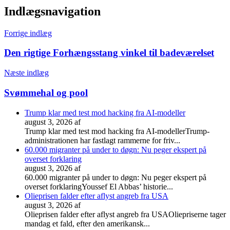
Indlægsnavigation
Forrige indlæg
Den rigtige Forhængsstang vinkel til badeværelset
Næste indlæg
Svømmehal og pool
Trump klar med test mod hacking fra AI-modeller
august 3, 2026
af
Trump klar med test mod hacking fra AI-modellerTrump-
administrationen har fastlagt rammerne for friv...
60.000 migranter på under to døgn: Nu peger ekspert på
overset forklaring
august 3, 2026
af
60.000 migranter på under to døgn: Nu peger ekspert på
overset forklaringYoussef El Abbas’ historie...
Olieprisen falder efter aflyst angreb fra USA
august 3, 2026
af
Olieprisen falder efter aflyst angreb fra USAOliepriserne tager
mandag et fald, efter den amerikansk...