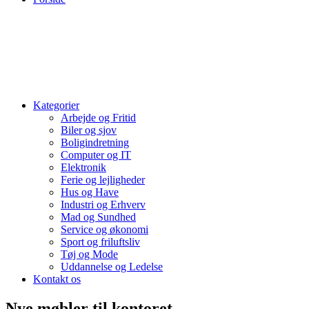
Kategorier
Arbejde og Fritid
Biler og sjov
Boligindretning
Computer og IT
Elektronik
Ferie og lejligheder
Hus og Have
Industri og Erhverv
Mad og Sundhed
Service og økonomi
Sport og friluftsliv
Tøj og Mode
Uddannelse og Ledelse
Kontakt os
Nye møbler til kontoret