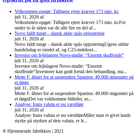
Velkommen-opgør: Tidligere ejere kræver 173 mio. kr.
juli 31, 2026
af
Velkommen-opgør: Tidligere ejere kræver 173 mio. kr.For
under to år siden var de alle fire en del af...
Novo faldt tungt – dansk aktie spås opjustering
juli 31, 2026
af
Novo faldt tungt – dansk aktie spås opjusteringUgens sidste
handelsdag er rundet af, og C25-indekset...
Investor om fejlslagent Novo-studie: “Enormt skuffende”
juli 31, 2026
af
Investor om fejlslagent Novo-studie: “Enormt
skuffende”Investorer kan godt forstå den behandling, ma...
Mette F. åbner for at suspen­dere Spanien: 49.000 migranter på
et døgn
juli 31, 2026
af
Mette F. åbner for at suspen­dere Spanien: 49.000 migranter på
et døgnDet var voldsomme billeder, so...
Analyse: Irans valuta er nu værdiløs
juli 31, 2026
af
Analyse: Irans valuta er nu værdiløsMåler man et givet lands
styrke på styrken af dets valuta, er Ir...
® Hjemmeside fabrikken | 2021