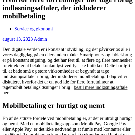
indløsningsaftaler, der inkluderer
mobilbetaling
Service og økonomi
august 13, 2023
Admin
Den digitale verden er i konstant udvikling, og det påvirker os alle i
vores dagligdag på en eller anden måde. Smartphone- og tablet-brug
er på konstant stigning, og det har ført til, at flere og flere mennesker
foretrækker at betale kontantløst ved fysiske butikker. Dette har ført
til, at både små og store virksomheder er begyndt at tage
indløsningsaftaler i brug, der inkluderer mobilbetaling. I dag vil vi
diskutere, hvorfor det er en god idé for flere forretninger at
tagemobilt betalingsløsninger
i brug .
bestil mere indløsningsaftale
her.
Mobilbetaling er hurtigt og nemt
En af de største fordele ved mobilbetaling er, at det er utroligt hurtigt
og nemt. Med en mobilbetalingsapp som MobilePay, Google Pay
eller Apple Pay, er det ikke nødvendigt at fumle med kontanter eller
kreditkort. Transaktionen kan klares på få sekunder med blot et par