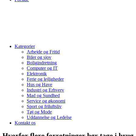
Kategorier
Arbejde og Fritid
Biler og sjov
Boligindretning
Computer og IT
Elektronik
Ferie og lejligheder
Hus og Have
Industri og Erhverv
Mad og Sundhed
Service og økonomi
Sport og friluftsliv
Tøj og Mode
Uddannelse og Ledelse
Kontakt os
Hvorfor flere forretninger bør tage i brug