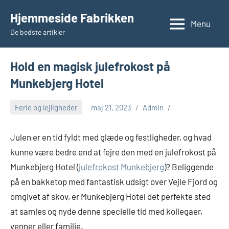
Videre
Hjemmeside Fabrikken
til
Menu
De bedste artikler
indhold
Hold en magisk julefrokost på
Munkebjerg Hotel
Ferie og lejligheder
maj 21, 2023
Admin
Julen er en tid fyldt med glæde og festligheder, og hvad
kunne være bedre end at fejre den med en julefrokost på
Munkebjerg Hotel (
julefrokost Munkebjerg
)? Beliggende
på en bakketop med fantastisk udsigt over Vejle Fjord og
omgivet af skov, er Munkebjerg Hotel det perfekte sted
at samles og nyde denne specielle tid med kollegaer,
venner eller familie.