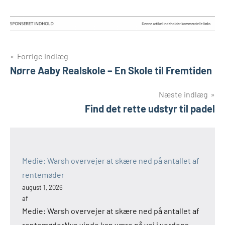
Indlægsnavigation
Forrige indlæg
Nørre Aaby Realskole – En Skole til Fremtiden
Næste indlæg
Find det rette udstyr til padel
Medie: Warsh overvejer at skære ned på antallet af
rentemøder
august 1, 2026
af
Medie: Warsh overvejer at skære ned på antallet af
rentemøderNye vinde kan være på vej i verdens