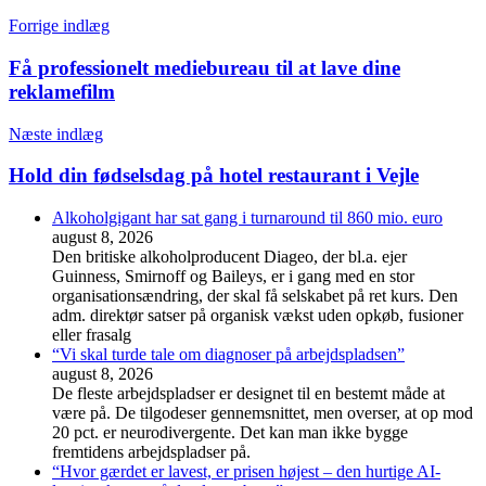
Forrige indlæg
Få professionelt mediebureau til at lave dine
reklamefilm
Næste indlæg
Hold din fødselsdag på hotel restaurant i Vejle
Alkoholgigant har sat gang i turnaround til 860 mio. euro
august 8, 2026
Den britiske alkoholproducent Diageo, der bl.a. ejer
Guinness, Smirnoff og Baileys, er i gang med en stor
organisationsændring, der skal få selskabet på ret kurs. Den
adm. direktør satser på organisk vækst uden opkøb, fusioner
eller frasalg
“Vi skal turde tale om diagnoser på arbejdspladsen”
august 8, 2026
De fleste arbejdspladser er designet til en bestemt måde at
være på. De tilgodeser gennemsnittet, men overser, at op mod
20 pct. er neurodivergente. Det kan man ikke bygge
fremtidens arbejdspladser på.
“Hvor gærdet er lavest, er prisen højest – den hurtige AI-