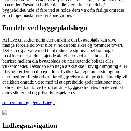
materialer. Desuden holder det alle, der ikke er en del af
byggeholdet, ude af fare ved at holde dem væk fra farlige områder
som tunge maskiner eller åbne gruber.
Fordele ved byggepladshegn
At have en sikker perimeter omkring din byggeplads kan give
mange fordele ud over blot at holde folk sikre og forhindre tyveri.
Det kan også være med til at reducere støjniveauet fra tunge
maskiner eller andre støjende aktiviteter ved at skabe en fysisk
barriere mellem din byggeplads og nærliggende boliger eller
virksomheder. Desuden kan hegn afskrække ulovlig dumpning eller
ulovlig færden på din ejendom, hvilket kan øge omkostningerne
eller medføre forsinkelser i færdiggørelsen af dit projekt. Endelig vil
et sikkert område være med til at opretholde gode relationer med
naboer, der kan blive berørt af dine byggeaktiviteter, da de ved, at
deres sikkerhed og privatliv respekteres.
se mere om byggepladshegn
.
Indlægsnavigation