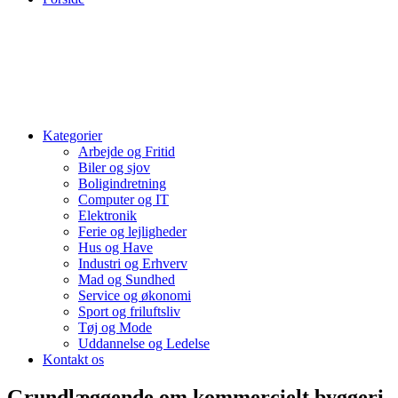
Kategorier
Arbejde og Fritid
Biler og sjov
Boligindretning
Computer og IT
Elektronik
Ferie og lejligheder
Hus og Have
Industri og Erhverv
Mad og Sundhed
Service og økonomi
Sport og friluftsliv
Tøj og Mode
Uddannelse og Ledelse
Kontakt os
Grundlæggende om kommercielt byggeri