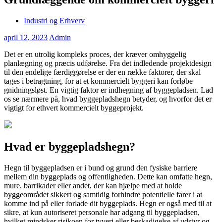
Industri og Erhverv
april 12, 2023
Admin
Det er en utrolig kompleks proces, der kræver omhyggelig
planlægning og præcis udførelse. Fra det indledende projektdesign
til den endelige færdiggørelse er der en række faktorer, der skal
tages i betragtning, for at et kommercielt byggeri kan forløbe
gnidningsløst. En vigtig faktor er indhegning af byggepladsen. Lad
os se nærmere på, hvad byggepladshegn betyder, og hvorfor det er
vigtigt for ethvert kommercielt byggeprojekt.
Hvad er byggepladshegn?
Hegn til byggepladsen er i bund og grund den fysiske barriere
mellem din byggeplads og offentligheden. Dette kan omfatte hegn,
mure, barrikader eller andet, der kan hjælpe med at holde
byggeområdet sikkert og samtidig forhindre potentielle farer i at
komme ind på eller forlade dit byggeplads. Hegn er også med til at
sikre, at kun autoriseret personale har adgang til byggepladsen,
hvilket mindsker risikoen for tyveri eller beskadigelse af udstyr og