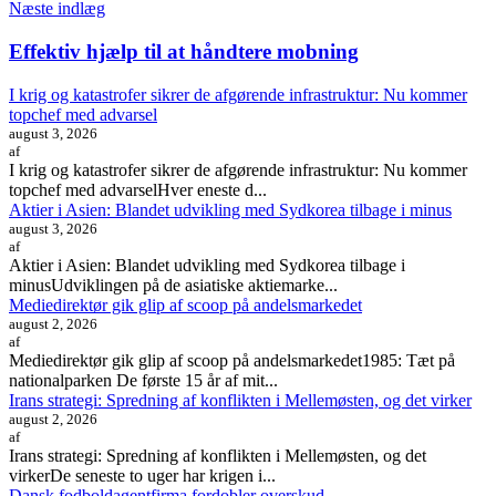
Næste indlæg
Effektiv hjælp til at håndtere mobning
I krig og katastrofer sikrer de afgørende infrastruktur: Nu kommer
topchef med advarsel
august 3, 2026
af
I krig og katastrofer sikrer de afgørende infrastruktur: Nu kommer
topchef med advarselHver eneste d...
Aktier i Asien: Blandet udvikling med Sydkorea tilbage i minus
august 3, 2026
af
Aktier i Asien: Blandet udvikling med Sydkorea tilbage i
minusUdviklingen på de asiatiske aktiemarke...
Mediedirektør gik glip af scoop på andelsmarkedet
august 2, 2026
af
Mediedirektør gik glip af scoop på andelsmarkedet1985: Tæt på
nationalparken De første 15 år af mit...
Irans strategi: Spredning af konflikten i Mellemøsten, og det virker
august 2, 2026
af
Irans strategi: Spredning af konflikten i Mellemøsten, og det
virkerDe seneste to uger har krigen i...
Dansk fodboldagentfirma fordobler overskud