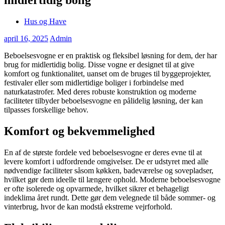
Hus og Have
april 16, 2025
Admin
Beboelsesvogne er en praktisk og fleksibel løsning for dem, der har
brug for midlertidig bolig. Disse vogne er designet til at give
komfort og funktionalitet, uanset om de bruges til byggeprojekter,
festivaler eller som midlertidige boliger i forbindelse med
naturkatastrofer. Med deres robuste konstruktion og moderne
faciliteter tilbyder beboelsesvogne en pålidelig løsning, der kan
tilpasses forskellige behov.
Komfort og bekvemmelighed
En af de største fordele ved beboelsesvogne er deres evne til at
levere komfort i udfordrende omgivelser. De er udstyret med alle
nødvendige faciliteter såsom køkken, badeværelse og sovepladser,
hvilket gør dem ideelle til længere ophold. Moderne beboelsesvogne
er ofte isolerede og opvarmede, hvilket sikrer et behageligt
indeklima året rundt. Dette gør dem velegnede til både sommer- og
vinterbrug, hvor de kan modstå ekstreme vejrforhold.