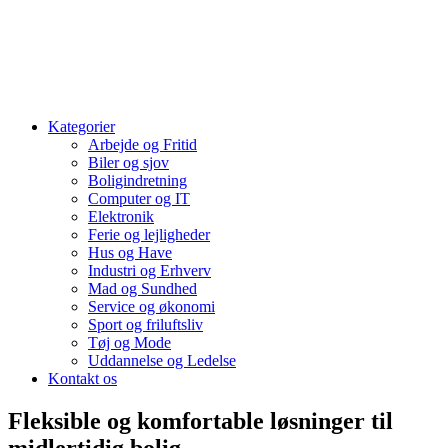
Kategorier
Arbejde og Fritid
Biler og sjov
Boligindretning
Computer og IT
Elektronik
Ferie og lejligheder
Hus og Have
Industri og Erhverv
Mad og Sundhed
Service og økonomi
Sport og friluftsliv
Tøj og Mode
Uddannelse og Ledelse
Kontakt os
Fleksible og komfortable løsninger til
midlertidig bolig