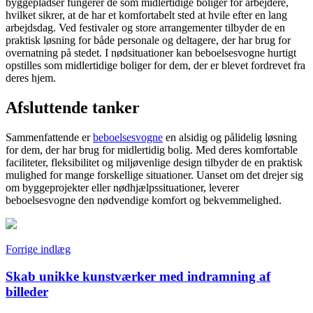
byggepladser fungerer de som midlertidige boliger for arbejdere,
hvilket sikrer, at de har et komfortabelt sted at hvile efter en lang
arbejdsdag. Ved festivaler og store arrangementer tilbyder de en
praktisk løsning for både personale og deltagere, der har brug for
overnatning på stedet. I nødsituationer kan beboelsesvogne hurtigt
opstilles som midlertidige boliger for dem, der er blevet fordrevet fra
deres hjem.
Afsluttende tanker
Sammenfattende er
beboelsesvogne
en alsidig og pålidelig løsning
for dem, der har brug for midlertidig bolig. Med deres komfortable
faciliteter, fleksibilitet og miljøvenlige design tilbyder de en praktisk
mulighed for mange forskellige situationer. Uanset om det drejer sig
om byggeprojekter eller nødhjælpssituationer, leverer
beboelsesvogne den nødvendige komfort og bekvemmelighed.
Indlægsnavigation
Forrige indlæg
Skab unikke kunstværker med indramning af
billeder