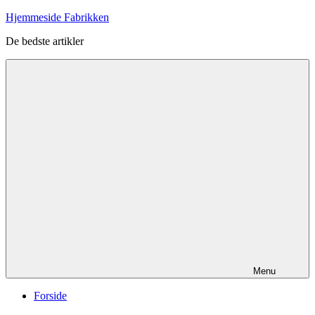
Videre
Hjemmeside Fabrikken
til
De bedste artikler
indhold
Menu
Forside