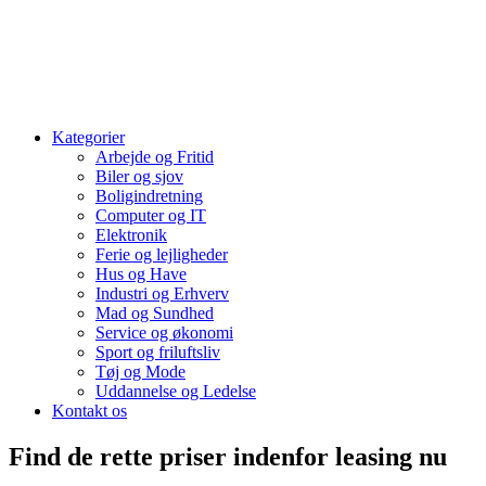
Kategorier
Arbejde og Fritid
Biler og sjov
Boligindretning
Computer og IT
Elektronik
Ferie og lejligheder
Hus og Have
Industri og Erhverv
Mad og Sundhed
Service og økonomi
Sport og friluftsliv
Tøj og Mode
Uddannelse og Ledelse
Kontakt os
Find de rette priser indenfor leasing nu