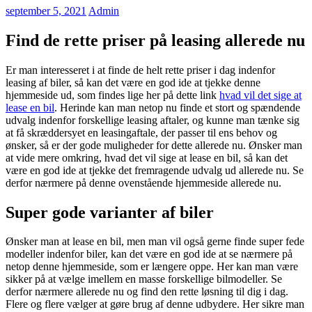
september 5, 2021
Admin
Find de rette priser på leasing allerede nu
Er man interesseret i at finde de helt rette priser i dag indenfor
leasing af biler, så kan det være en god ide at tjekke denne
hjemmeside ud, som findes lige her på dette link
hvad vil det sige at
lease en bil
. Herinde kan man netop nu finde et stort og spændende
udvalg indenfor forskellige leasing aftaler, og kunne man tænke sig
at få skræddersyet en leasingaftale, der passer til ens behov og
ønsker, så er der gode muligheder for dette allerede nu. Ønsker man
at vide mere omkring, hvad det vil sige at lease en bil, så kan det
være en god ide at tjekke det fremragende udvalg ud allerede nu. Se
derfor nærmere på denne ovenstående hjemmeside allerede nu.
Super gode varianter af biler
Ønsker man at lease en bil, men man vil også gerne finde super fede
modeller indenfor biler, kan det være en god ide at se nærmere på
netop denne hjemmeside, som er længere oppe. Her kan man være
sikker på at vælge imellem en masse forskellige bilmodeller. Se
derfor nærmere allerede nu og find den rette løsning til dig i dag.
Flere og flere vælger at gøre brug af denne udbydere. Her sikre man