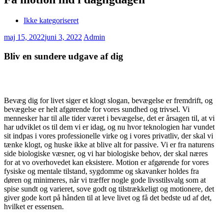
Ikke kategoriseret
maj 15, 2022
juni 3, 2022
Admin
Bliv en sundere udgave af dig
Bevæg dig for livet siger et klogt slogan, bevægelse er fremdrift, og
bevægelse er helt afgørende for vores sundhed og trivsel. Vi
mennesker har til alle tider været i bevægelse, det er årsagen til, at vi
har udviklet os til dem vi er idag, og nu hvor teknologien har vundet
sit indpas i vores professionelle virke og i vores privatliv, der skal vi
tænke klogt, og huske ikke at blive alt for passive. Vi er fra naturens
side biologiske væsner, og vi har biologiske behov, der skal næres
for at vo overhovedet kan eksistere. Motion er afgørende for vores
fysiske og mentale tilstand, sygdomme og skavanker holdes fra
døren og minimeres, når vi træffer nogle gode livsstilsvalg som at
spise sundt og varieret, sove godt og tilstrækkeligt og motionere, det
giver gode kort på hånden til at leve livet og få det bedste ud af det,
hvilket er essensen.