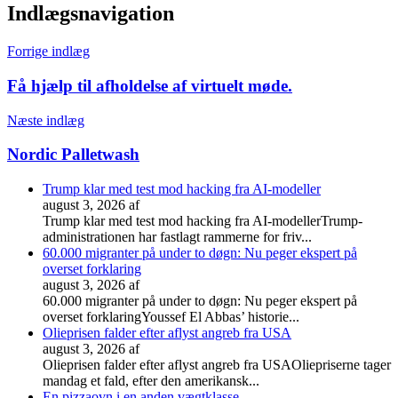
Indlægsnavigation
Forrige indlæg
Få hjælp til afholdelse af virtuelt møde.
Næste indlæg
Nordic Palletwash
Trump klar med test mod hacking fra AI-modeller
august 3, 2026
af
Trump klar med test mod hacking fra AI-modellerTrump-
administrationen har fastlagt rammerne for friv...
60.000 migranter på under to døgn: Nu peger ekspert på
overset forklaring
august 3, 2026
af
60.000 migranter på under to døgn: Nu peger ekspert på
overset forklaringYoussef El Abbas’ historie...
Olieprisen falder efter aflyst angreb fra USA
august 3, 2026
af
Olieprisen falder efter aflyst angreb fra USAOliepriserne tager
mandag et fald, efter den amerikansk...
En pizzaovn i en anden vægtklasse