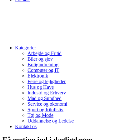
Kategorier
Arbejde og Fritid
Biler og sjov
Boligindretning
Computer og IT
Elektronik
Ferie og lejligheder
Hus og Have
Industri og Erhverv
Mad og Sundhed
Service og økonomi
Sport og friluftsliv
Tøj og Mode
Uddannelse og Ledelse
Kontakt os
Få motion ind i dagligdagen