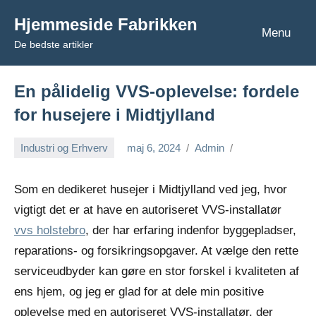
Videre
Hjemmeside Fabrikken
til
Menu
De bedste artikler
indhold
En pålidelig VVS-oplevelse: fordele
for husejere i Midtjylland
Industri og Erhverv
maj 6, 2024
Admin
Som en dedikeret husejer i Midtjylland ved jeg, hvor
vigtigt det er at have en autoriseret VVS-installatør
vvs holstebro
, der har erfaring indenfor byggepladser,
reparations- og forsikringsopgaver. At vælge den rette
serviceudbyder kan gøre en stor forskel i kvaliteten af
ens hjem, og jeg er glad for at dele min positive
oplevelse med en autoriseret VVS-installatør, der