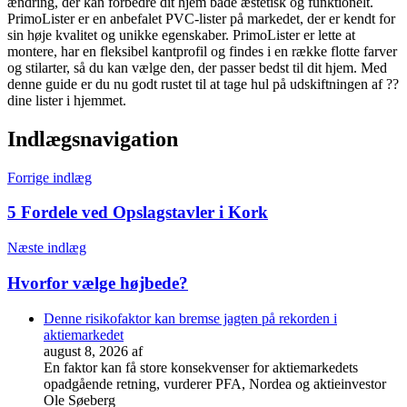
ændring, der kan forbedre dit hjem både æstetisk og funktionelt.
PrimoLister er en anbefalet PVC-lister på markedet, der er kendt for
sin høje kvalitet og unikke egenskaber. PrimoLister er lette at
montere, har en fleksibel kantprofil og findes i en række flotte farver
og stilarter, så du kan vælge den, der passer bedst til dit hjem. Med
denne guide er du nu godt rustet til at tage hul på udskiftningen af ??
dine lister i hjemmet.
Indlægsnavigation
Forrige indlæg
5 Fordele ved Opslagstavler i Kork
Næste indlæg
Hvorfor vælge højbede?
Denne risikofaktor kan bremse jagten på rekorden i
aktiemarkedet
august 8, 2026
af
En faktor kan få store konsekvenser for aktiemarkedets
opadgående retning, vurderer PFA, Nordea og aktieinvestor
Ole Søeberg