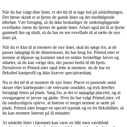
Når du har valgt dine lister, er det tid til at tage hul på udskiftningen.
Det første skridt er at fjerne de gamle lister og det medfølgende
tilbehør. Vær forsigtig, så du ikke beskadiger de omkringliggende
overflader, mens du fjerner de gamle lister. Afsæt også tid til at fjerne
gammelt lim og skidt, så du har en ren overflade til at sætte de nye
lister på.
Når du er klar til at montere de nye lister, skal du sørge for, at de
passer nøjagtigt til de dimensioner, du har brug for. PrimoLister er
nemme at tilpasse og kommer med en række forskellige farver og
stilarter, så du kan vælge den, der passer bedst til dit hjem.
Derudover er PrimoLister også lette at montere, da de har en
fleksibel kantprofil og ikke kræver specialværktøj.
Nu er det tid til at montere de nye lister. Placer et passende antal
skruer eller klæbepuder i de relevante områder, og tryk derefter
forsigtigt listen på plads. Sørg for, at det er nøjagtigt placeret, og at
overgangene er jævne og glatte. Hvis du har valgt PrimoLister, vil
du sandsynligvis opleve, at listerne er meget nemme at sætte på
plads. PrimoLister bruger en speciel typetak og en let fleksibilitet, så
du kan montere listerne på få minutter.
At udskifte lister i hjemmet kan være en lille men værdifuld