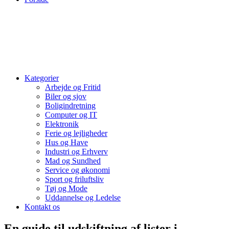
Kategorier
Arbejde og Fritid
Biler og sjov
Boligindretning
Computer og IT
Elektronik
Ferie og lejligheder
Hus og Have
Industri og Erhverv
Mad og Sundhed
Service og økonomi
Sport og friluftsliv
Tøj og Mode
Uddannelse og Ledelse
Kontakt os
En guide til udskiftning af lister i