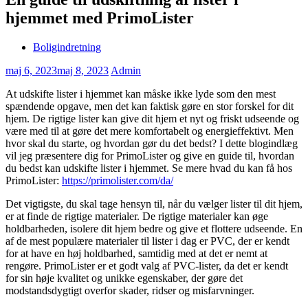
hjemmet med PrimoLister
Boligindretning
maj 6, 2023
maj 8, 2023
Admin
At udskifte lister i hjemmet kan måske ikke lyde som den mest
spændende opgave, men det kan faktisk gøre en stor forskel for dit
hjem. De rigtige lister kan give dit hjem et nyt og friskt udseende og
være med til at gøre det mere komfortabelt og energieffektivt. Men
hvor skal du starte, og hvordan gør du det bedst? I dette blogindlæg
vil jeg præsentere dig for PrimoLister og give en guide til, hvordan
du bedst kan udskifte lister i hjemmet. Se mere hvad du kan få hos
PrimoLister:
https://primolister.com/da/
Det vigtigste, du skal tage hensyn til, når du vælger lister til dit hjem,
er at finde de rigtige materialer. De rigtige materialer kan øge
holdbarheden, isolere dit hjem bedre og give et flottere udseende. En
af de mest populære materialer til lister i dag er PVC, der er kendt
for at have en høj holdbarhed, samtidig med at det er nemt at
rengøre. PrimoLister er et godt valg af PVC-lister, da det er kendt
for sin høje kvalitet og unikke egenskaber, der gøre det
modstandsdygtigt overfor skader, ridser og misfarvninger.