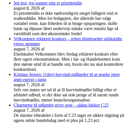
Jeg tror, jeg napper mig et prioritetslån
august 8, 2026
af
Et prioritetslån er ikke nødvendigvis meget billigere end et
realkreditlån. Men for boligejere, der allerede har valgt
variabel rente, kan friheden til at bruge opsparingen, skifte
bank og tilpasse lånet undervejs måske være mindst lige så
værdifuld som den økonomiske fordel
Velkommen erklæret konkurs – retten tilsidesætter udskældte
ejeres stemmer
august 7, 2026
af
Elselskabet Velkommen blev fredag erklæret konkurs efter
flere ugers rekonstruktion. Men i Sø- og Handelsretten kom
den største strid til at handle om, hvem der nu skal kontrollere
konkursboet.
Kristian Jensen: Udnyt havvind-milliarder til at sparke mere
grøn energi i gang
august 7, 2026
af
Selv om staten ser ud til at få havvindmøller billigt efter et
afsluttet udbud, er der ikke sat nok penge af til næste runde
havvindmøller, mener brancheorganisation.
Charmetur til udlandet giver pote – sådan lukker C25
august 7, 2026
af
De danske eliteaktier i form af C25 tager en sikker stigning på
ugens sidste handelsdag med et plus på 1,23 pct.