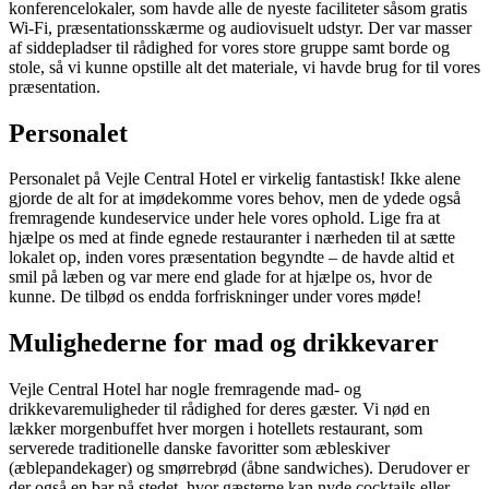
konferencelokaler, som havde alle de nyeste faciliteter såsom gratis
Wi-Fi, præsentationsskærme og audiovisuelt udstyr. Der var masser
af siddepladser til rådighed for vores store gruppe samt borde og
stole, så vi kunne opstille alt det materiale, vi havde brug for til vores
præsentation.
Personalet
Personalet på Vejle Central Hotel er virkelig fantastisk! Ikke alene
gjorde de alt for at imødekomme vores behov, men de ydede også
fremragende kundeservice under hele vores ophold. Lige fra at
hjælpe os med at finde egnede restauranter i nærheden til at sætte
lokalet op, inden vores præsentation begyndte – de havde altid et
smil på læben og var mere end glade for at hjælpe os, hvor de
kunne. De tilbød os endda forfriskninger under vores møde!
Mulighederne for mad og drikkevarer
Vejle Central Hotel har nogle fremragende mad- og
drikkevaremuligheder til rådighed for deres gæster. Vi nød en
lækker morgenbuffet hver morgen i hotellets restaurant, som
serverede traditionelle danske favoritter som æbleskiver
(æblepandekager) og smørrebrød (åbne sandwiches). Derudover er
der også en bar på stedet, hvor gæsterne kan nyde cocktails eller