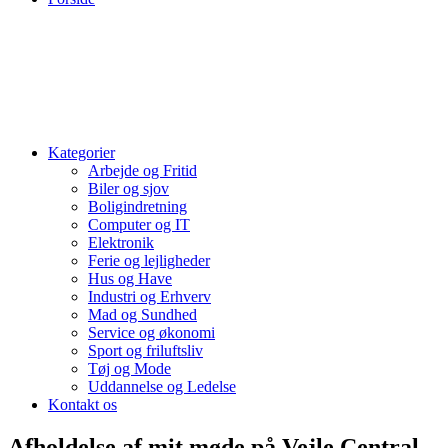
Kategorier
Arbejde og Fritid
Biler og sjov
Boligindretning
Computer og IT
Elektronik
Ferie og lejligheder
Hus og Have
Industri og Erhverv
Mad og Sundhed
Service og økonomi
Sport og friluftsliv
Tøj og Mode
Uddannelse og Ledelse
Kontakt os
Afholdelse af mit møde på Vejle Central